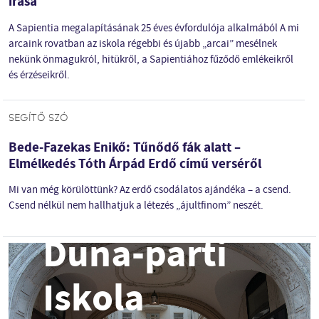
írása
A Sapientia megalapításának 25 éves évfordulója alkalmából A mi
arcaink rovatban az iskola régebbi és újabb „arcai” mesélnek
nekünk önmagukról, hitükről, a Sapientiához fűződő emlékeikről
és érzéseikről.
SEGÍTŐ SZÓ
Bede-Fazekas Enikő: Tűnődő fák alatt –
Elmélkedés Tóth Árpád Erdő című verséről
Mi van még körülöttünk? Az erdő csodálatos ajándéka – a csend.
Csend nélkül nem hallhatjuk a létezés „ájultfinom”
neszét.
Duna-parti
Iskola