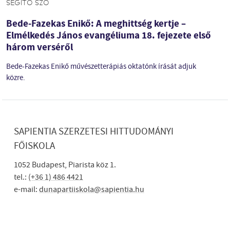
SEGÍTŐ SZÓ
Bede-Fazekas Enikő: A meghittség kertje –
Elmélkedés János evangéliuma 18. fejezete első
három verséről
Bede-Fazekas Enikő művészetterápiás oktatónk írását adjuk
közre.
SAPIENTIA SZERZETESI HITTUDOMÁNYI
FŐISKOLA
1052 Budapest, Piarista köz 1.
tel.:
(+36 1) 486 4421
e-mail:
dunapartiiskola@sapientia.hu