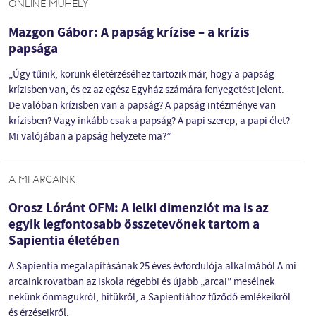
ONLINE MŰHELY
Mazgon Gábor: A papság krízise – a krízis
papsága
„Úgy tűnik, korunk életérzéséhez tartozik már, hogy a papság
krízisben van, és ez az egész Egyház számára fenyegetést jelent.
De valóban krízisben van a papság? A papság intézménye van
krízisben? Vagy inkább csak a papság? A papi szerep, a papi élet?
Mi valójában a papság helyzete ma?”
A MI ARCAINK
Orosz Lóránt OFM: A lelki dimenziót ma is az
egyik legfontosabb összetevőnek tartom a
Sapientia életében
A Sapientia megalapításának 25 éves évfordulója alkalmából A mi
arcaink rovatban az iskola régebbi és újabb „arcai” mesélnek
nekünk önmagukról, hitükről, a Sapientiához fűződő emlékeikről
és érzéseikről.