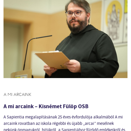
A MI ARCAINK
A mi arcaink – Kisnémet Fülöp OSB
A Sapientia megalapításának 25 éves évfordulója alkalmából A mi
arcaink rovatban az iskola régebbi és újabb „arcai” mesélnek
nekünk önmagukról, hitükről, a Sapientiához fűződő emlékeikről és