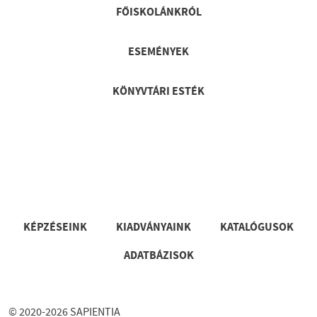
Lábléc gyors
FŐISKOLÁNKRÓL
ESEMÉNYEK
KÖNYVTÁRI ESTÉK
Lábléc
KÉPZÉSEINK
KIADVÁNYAINK
KATALÓGUSOK
ADATBÁZISOK
© 2020-2026 SAPIENTIA