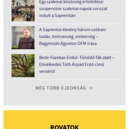
Egy szakmai közösség érlelődése:
szupervizor szakmai napok sorozat
indult a Sapientián
A Sapientia-élmény három szóban:
tudás, bölcsesség, emberség –
Bagyinszki Ágoston OFM írása
Bede-Fazekas Enikő: Tűnődő fák alatt –
Elmélkedés Tóth Árpád Erdő című
verséről
MÉG TÖBB ÚJDONSÁG
ROVATOK