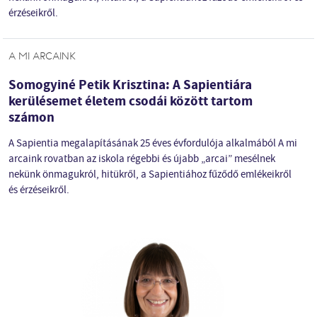
érzéseikről.
A MI ARCAINK
Somogyiné Petik Krisztina: A Sapientiára
kerülésemet életem csodái között tartom
számon
A Sapientia megalapításának 25 éves évfordulója alkalmából A mi
arcaink rovatban az iskola régebbi és újabb „arcai” mesélnek
nekünk önmagukról, hitükről, a Sapientiához fűződő emlékeikről
és érzéseikről.