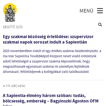
Ugrás a tartalomra
SEGÍTŐ SZÓ
Egy szakmai közösség érlelődése: szupervizor
szakmai napok sorozat indult a Sapientián
2025 novemberében indult el egy értékes szakmai kezdeményezés: a
ma már Sapientia Továbbképző Központ nevet viselő intézetünk
adott lehetőséget a szupervizor szakma képviselőinek, hogy
megoszthassák egymással szakmai és személyes fejlődésük
állomásait, feltöltődjenek a kollégákkal való találkozásból.
A MI ARCAINK
A Sapientia-élmény három szóban: tudás,
bölcsesség, emberség – Bagyinszki Ágoston OFM