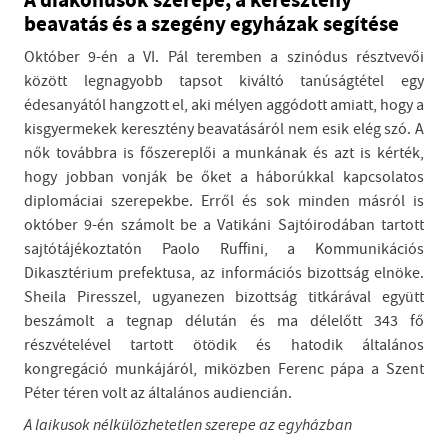
A diakónusok szerepe, a keresztény
beavatás és a szegény egyházak segítése
Október 9-én a VI. Pál teremben a szinódus résztvevői
között legnagyobb tapsot kiváltó tanúságtétel egy
édesanyától hangzott el, aki mélyen aggódott amiatt, hogy a
kisgyermekek keresztény beavatásáról nem esik elég szó. A
nők továbbra is főszereplői a munkának és azt is kérték,
hogy jobban vonják be őket a háborúkkal kapcsolatos
diplomáciai szerepekbe. Erről és sok minden másról is
október 9-én számolt be a Vatikáni Sajtóirodában tartott
sajtótájékoztatón Paolo Ruffini, a Kommunikációs
Dikasztérium prefektusa, az információs bizottság elnöke.
Sheila Piresszel, ugyanezen bizottság titkárával együtt
beszámolt a tegnap délután és ma délelőtt 343 fő
részvételével tartott ötödik és hatodik általános
kongregáció munkájáról, miközben Ferenc pápa a Szent
Péter téren volt az általános audiencián.
A laikusok nélkülözhetetlen szerepe az egyházban