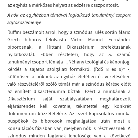
az egyház a mérkőzés helyett az edzésre összpontosít.
A nők az egyházban témával foglalkozó tanulmányi csoport
sajtóközleménye
Ruffini beszámolt arról, hogy a szinódusi ülés során Mario
Grech bíboros felolvasta Víctor Manuel Fernández
bíborosnak, a Hittani Dikasztérium prefektusának
nyilatkozatát. Ebben részletezi, hogy az 5. számú
tanulmányi csoport témája - „Néhány teológiai és kánonjogi
kérdés a sajátos szolgálati formákról (RdS 8 és 9)” -,
különösen a nőknek az egyház életében és vezetésében
való részvételéről szóló témát már a szinódus kérése előtt
az említett dikasztériumra bízták. Ezért a munkának a
Dikasztérium saját szabályzatában meghatározott
eljárásrendet kell követnie, tekintettel egy konkrét
dokumentum közzétételére. Az ezzel kapcsolatos munka
püspökök és bíborosok meghallgatása után most a
konzultációs fázisban van, melyben nők is részt vesznek. A
szinódus minden tagjának lehetősége van a következő