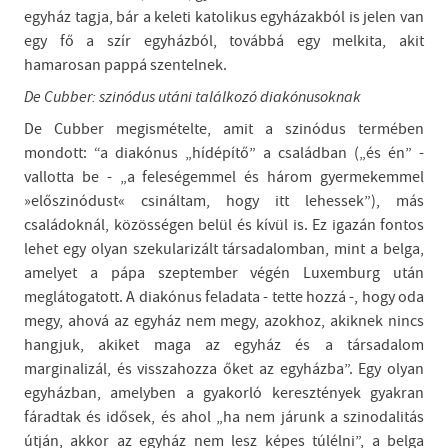
egyház tagja, bár a keleti katolikus egyházakból is jelen van
egy fő a szír egyházból, továbbá egy melkita, akit
hamarosan pappá szentelnek.
De Cubber: szinódus utáni találkozó diakónusoknak
De Cubber megismételte, amit a szinódus termében
mondott: “a diakónus „hídépítő” a családban („és én” -
vallotta be - „a feleségemmel és három gyermekemmel
»előszinódust« csináltam, hogy itt lehessek”), más
családoknál, közösségen belül és kívül is. Ez igazán fontos
lehet egy olyan szekularizált társadalomban, mint a belga,
amelyet a pápa szeptember végén Luxemburg után
meglátogatott. A diakónus feladata - tette hozzá -, hogy oda
megy, ahová az egyház nem megy, azokhoz, akiknek nincs
hangjuk, akiket maga az egyház és a társadalom
marginalizál, és visszahozza őket az egyházba”. Egy olyan
egyházban, amelyben a gyakorló keresztények gyakran
fáradtak és idősek, és ahol „ha nem járunk a szinodalitás
útján, akkor az egyház nem lesz képes túlélni”, a belga