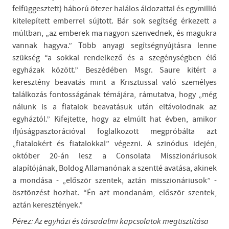
felfüggesztett) háború ötezer halálos áldozattal és egymillió
kitelepített emberrel sújtott. Bár sok segítség érkezett a
múltban, „az emberek ma nagyon szenvednek, és magukra
vannak hagyva.” Több anyagi segítségnyújtásra lenne
szükség “a sokkal rendelkező és a szegénységben élő
egyházak között.” Beszédében Msgr. Saure kitért a
keresztény beavatás mint a Krisztussal való személyes
találkozás fontosságának témájára, rámutatva, hogy „még
nálunk is a fiatalok beavatásuk után eltávolodnak az
egyháztól.” Kifejtette, hogy az elmúlt hat évben, amikor
ifjúságpasztorációval foglalkozott megpróbálta azt
„fiatalokért és fiatalokkal” végezni. A szinódus idején,
október 20-án lesz a Consolata Misszionáriusok
alapítójának, Boldog Allamanónak a szentté avatása, akinek
a mondása - „először szentek, aztán misszionáriusok” -
ösztönzést hozhat. “Én azt mondanám, először szentek,
aztán keresztények.”
Pérez: Az egyházi és társadalmi kapcsolatok megtisztítása