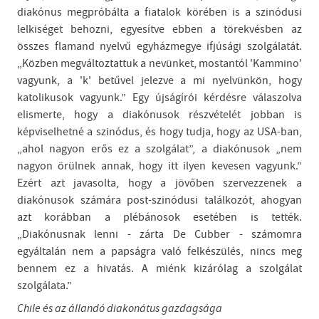
diakónus megpróbálta a fiatalok körében is a szinódusi
lelkiséget behozni, egyesítve ebben a törekvésben az
összes flamand nyelvű egyházmegye ifjúsági szolgálatát.
„Közben megváltoztattuk a nevünket, mostantól 'Kammino'
vagyunk, a 'k' betűvel jelezve a mi nyelvünkön, hogy
katolikusok vagyunk.” Egy újságírói kérdésre válaszolva
elismerte, hogy a diakónusok részvételét jobban is
képviselhetné a szinódus, és hogy tudja, hogy az USA-ban,
„ahol nagyon erős ez a szolgálat”, a diakónusok „nem
nagyon örülnek annak, hogy itt ilyen kevesen vagyunk.”
Ezért azt javasolta, hogy a jövőben szervezzenek a
diakónusok számára post-szinódusi találkozót, ahogyan
azt korábban a plébánosok esetében is tették.
„Diakónusnak lenni - zárta De Cubber - számomra
egyáltalán nem a papságra való felkészülés, nincs meg
bennem ez a hivatás. A miénk kizárólag a szolgálat
szolgálata.”
Chile és az állandó diakonátus gazdagsága