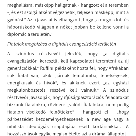
meghallásra, másképp hallgatnak - hangzott el a teremben
-, és ezt szolgálatként végezhetik, teljesen másképp, mint a
gyónást.” Az a javaslat is elhangzott, hogy „a megosztott és
háborúskodó világban a nőket jobban be kellene vonni a
diplomácia területén.”
Fiatalok megbízása a digitális evangelizáció területén
A szinódus résztvevői jelezték, hogy „a digitális
evangelizáción keresztül kell kapcsolatot teremteni az új
generációkkal.” Ruffini példaként hozta fel, hogy Afrikában
sok fiatal van, akik „járnak templomba, tehetségesek,
energikusak és hívők”, és akiknek ezért „az egyházi
megkülönböztetés részévé kell válniuk.” A szinódus
résztvevői javasolják, hogy ifjúságpasztorációs feladatokat
bízzunk fiatalokra, röviden: „valódi fiatalokra, nem pedig
fiatalon viselkedő felnőttekre” - hangzott el - „hogy
párbeszédet kezdeményezhessenek a new age vagy a
nihilista ideológiák csapdájába esett kortársaikkal.” A
hozzászólások egyike megismételte azt a drámai állapotot -