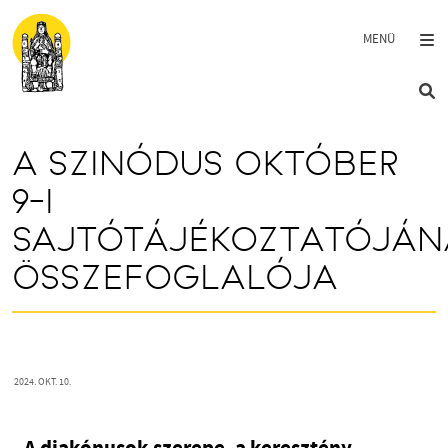
Ugrás a tartalomra
A SZINÓDUS OKTÓBER
9-I
SAJTÓTÁJÉKOZTATÓJÁN
ÖSSZEFOGLALÓJA
2024. OKT. 10.