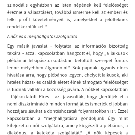
szinodális egyházban az Isten népének kell felelősséget
éreznie a választásért, továbbá ismernie kell az emberi és
lelki profil követelményeit is, amelyekkel a jelölteknek
rendelkezniük kell.”
A nők és a meghallgatás szolgálata
Egy másik javaslat - folytatta az információs bizottság
titkára - azzal kapcsolatban hangzott el, hogy „a laikusok
plébániai lelkipásztorkodásban betöltött szerepét fontos
lenne mélyebben átgondolni.” Sok papnak ugyanis nincs
hivatása arra, hogy plébános legyen, ehelyett laikusok, aki
hiteles házas- és családi életet élnek támogató felelősséget
is tudnak vállalni a közösség javára. A nőkkel kapcsolatban
- tájékoztatott Pires - azt javasolták, hogy „kerüljék el a
nemi diszkrimináció minden formáját és ismerjék el jobban
hozzájárulásukat a döntéshozatali folyamatokban is”. Ezzel
kapcsolatban a “meghallgatásra gondoljunk úgy mint
kifejezetten női szolgálatra, amely kiegészíti a plébános, a
diakónus, a katekéta szolgálatát.” „A nők képesek a