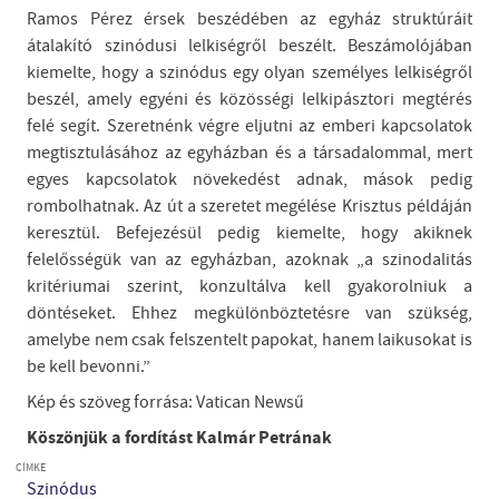
Ramos Pérez érsek beszédében az egyház struktúráit
átalakító szinódusi lelkiségről beszélt. Beszámolójában
kiemelte, hogy a szinódus egy olyan személyes lelkiségről
beszél, amely egyéni és közösségi lelkipásztori megtérés
felé segít. Szeretnénk végre eljutni az emberi kapcsolatok
megtisztulásához az egyházban és a társadalommal, mert
egyes kapcsolatok növekedést adnak, mások pedig
rombolhatnak. Az út a szeretet megélése Krisztus példáján
keresztül. Befejezésül pedig kiemelte, hogy akiknek
felelősségük van az egyházban, azoknak „a szinodalitás
kritériumai szerint, konzultálva kell gyakorolniuk a
döntéseket. Ehhez megkülönböztetésre van szükség,
amelybe nem csak felszentelt papokat, hanem laikusokat is
be kell bevonni.”
Kép és szöveg forrása: Vatican Newsű
Köszönjük a fordítást Kalmár Petrának
CÍMKE
Szinódus