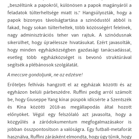
„beszéltünk a papokról, különösen a papok magányáról a
feladatok túlterheltsége miatt is.” Hangsúlyozták, hogy a
papok bizonyos távolságtartása a szinódustól abból is
fakad, hogy sokan túlterheltek, több közösségért felelnek,
nagy adminisztrációs teher van rajtuk. A szinódusnak
sikerülhet, hogy újraélessze hivatásukat. Ezért javasolták,
hogy minden egyházközségben gazdasági tanácsadással,
esetleg több egyházközséget is bevonó struktúrával
segítsék a plébánosok szolgálatát.
A meccsre gondoljunk, ne az edzésre!
Erőteljes felhívás hangzott el az egyházak közötti és az
egyházon belüli párbeszédre. Ruffini pedig arról számolt
be, hogy Giuseppe Yang kínai püspök idícsérte a Szentszék
és Kína közötti 2018-as megállapodás által hozott
előnyöket. Végül egy felszólaló azt javasolta, hogy a
közgyűlés a záródokumentum megfogalmazásakor is
jobban összpontosítson a valóságra. Egy futball-metaforát
használva, Ruffini zárásként elmondta, hogy úgy tűnik, hogy