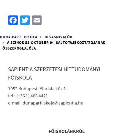
Facebook
Twitter
Email
Morzsa
DUNA-PARTI ISKOLA
OLVASNIVALÓK
A SZINÓDUS OKTÓBER 9-I SAJTÓTÁJÉKOZTATÓJÁNAK
ÖSSZEFOGLALÓJA
SAPIENTIA SZERZETESI HITTUDOMÁNYI
FŐISKOLA
1052 Budapest, Piarista köz 1.
tel.:
(+36 1) 486 4421
e-mail:
dunapartiiskola@sapientia.hu
Lábléc gyors
FŐISKOLÁNKRÓL