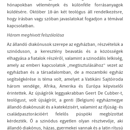
hónapokban vélemények és különféle forrásanyagok
küldésére. Október 18-án két teológus áll rendelkezésre,
hogy írásban vagy szóban javaslatokat fogadjon a témával
kapcsolatban.
Három meghívott felszólalása
Az állandó diakónusok szerepe az egyházban, részvételük a
szinóduson, a keresztény beavatás és a közösségek
elhagyása a fiatalok részéről, valamint a szinodális lelkiség,
amely az emberi kapcsolatok „megtisztulásához” vezet az
egyházban és a társadalomban, de a mozambiki egyház
segítségkérése is téma volt, amelyet a Vatikáni Sajtóiroda
három vendége, Afrika, Amerika és Európa képviselői
érintettek. Az újságírók leggyakrabban Geert De Cubber-t,
teológust, volt újságírót, a genti (Belgium) egyházmegye
állandó diakónusát és a katekézisért, valamint az ifjúság- és
családpasztorációért felelős püspöki megbízottat
kérdezték. Ő a szinódus egyetlen olyan résztvevője, aki
állandó diakónus, házas, gyermekei vannak és a latin rítusú