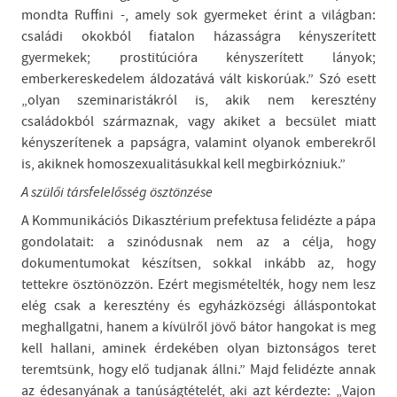
mondta Ruffini -, amely sok gyermeket érint a világban:
családi okokból fiatalon házasságra kényszerített
gyermekek; prostitúcióra kényszerített lányok;
emberkereskedelem áldozatává vált kiskorúak.” Szó esett
„olyan szeminaristákról is, akik nem keresztény
családokból származnak, vagy akiket a becsület miatt
kényszerítenek a papságra, valamint olyanok emberekről
is, akiknek homoszexualitásukkal kell megbirkózniuk.”
A szülői társfelelősség ösztönzése
A Kommunikációs Dikasztérium prefektusa felidézte a pápa
gondolatait: a szinódusnak nem az a célja, hogy
dokumentumokat készítsen, sokkal inkább az, hogy
tettekre ösztönözzön. Ezért megismételték, hogy nem lesz
elég csak a keresztény és egyházközségi álláspontokat
meghallgatni, hanem a kívülről jövő bátor hangokat is meg
kell hallani, aminek érdekében olyan biztonságos teret
teremtsünk, hogy elő tudjanak állni.” Majd felidézte annak
az édesanyának a tanúságtételét, aki azt kérdezte: „Vajon