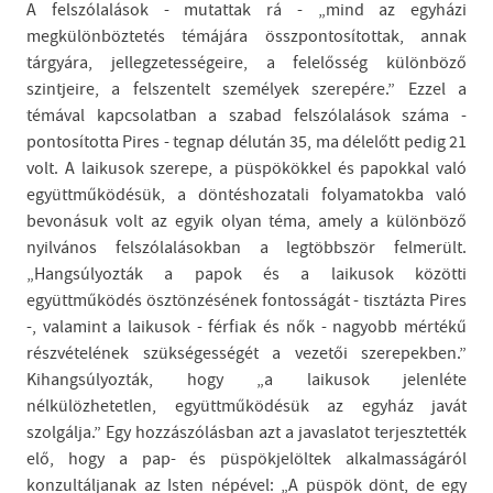
A felszólalások - mutattak rá - „mind az egyházi
megkülönböztetés témájára összpontosítottak, annak
tárgyára, jellegzetességeire, a felelősség különböző
szintjeire, a felszentelt személyek szerepére.” Ezzel a
témával kapcsolatban a szabad felszólalások száma -
pontosította Pires - tegnap délután 35, ma délelőtt pedig 21
volt. A laikusok szerepe, a püspökökkel és papokkal való
együttműködésük, a döntéshozatali folyamatokba való
bevonásuk volt az egyik olyan téma, amely a különböző
nyilvános felszólalásokban a legtöbbször felmerült.
„Hangsúlyozták a papok és a laikusok közötti
együttműködés ösztönzésének fontosságát - tisztázta Pires
-, valamint a laikusok - férfiak és nők - nagyobb mértékű
részvételének szükségességét a vezetői szerepekben.”
Kihangsúlyozták, hogy „a laikusok jelenléte
nélkülözhetetlen, együttműködésük az egyház javát
szolgálja.” Egy hozzászólásban azt a javaslatot terjesztették
elő, hogy a pap- és püspökjelöltek alkalmasságáról
konzultáljanak az Isten népével: „A püspök dönt, de egy