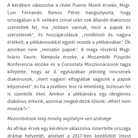
A kérdésre válaszolva a chilei Puerto Montt érseke, Msgr.
Luis Fernando Ramos Pérez hangsúlyozta, hogy
országában a II. vatikáni zsinat után sok állandó diakónust
szenteltek fel, ma „többen vannak, mint a papok és
szerzetesek”, és hozzájárulásuk „rendkívüli és nagyra
értékelt, a plébánosokkal együtt vezetik a plébániákat.” Ők
azonban nem „miniatűr papok”. A maga részéről Msgr.
Inácio Saure, Nampula érseke, a Mozambiki Püspöki
Konferencia elnöke és a Consolata Misszionáriusok tagja
kifejtette, hogy az ő egyházában jelenleg nincsenek
diakónusok, „mert nagyon elfoglaltak vagyunk a papok
képzésével”, és ha a jövőben lesz rá lehetőség, biztosan fel
is szentelik őket. Amikor a plébániára egy ideiglenes
diakónus érkezik, azonnal megkérdezik tőlünk: »Miért nem
misézik?«”
Mozambiknak még mindig segítségre van szüksége
Az afrikai érsek egy kérdésre válaszolva ismertette országa
drámai helyzetét, amelyet a 2017-ben kezdődött (most