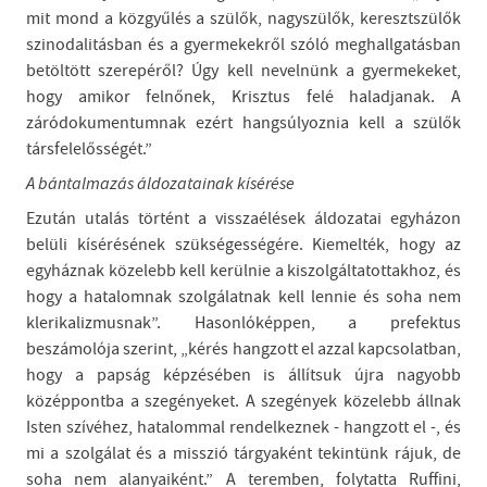
mit mond a közgyűlés a szülők, nagyszülők, keresztszülők
szinodalitásban és a gyermekekről szóló meghallgatásban
betöltött szerepéről? Úgy kell nevelnünk a gyermekeket,
hogy amikor felnőnek, Krisztus felé haladjanak. A
záródokumentumnak ezért hangsúlyoznia kell a szülők
társfelelősségét.”
A bántalmazás áldozatainak kísérése
Ezután utalás történt a visszaélések áldozatai egyházon
belüli kísérésének szükségességére. Kiemelték, hogy az
egyháznak közelebb kell kerülnie a kiszolgáltatottakhoz, és
hogy a hatalomnak szolgálatnak kell lennie és soha nem
klerikalizmusnak”. Hasonlóképpen, a prefektus
beszámolója szerint, „kérés hangzott el azzal kapcsolatban,
hogy a papság képzésében is állítsuk újra nagyobb
középpontba a szegényeket. A szegények közelebb állnak
Isten szívéhez, hatalommal rendelkeznek - hangzott el -, és
mi a szolgálat és a misszió tárgyaként tekintünk rájuk, de
soha nem alanyaiként.” A teremben, folytatta Ruffini,