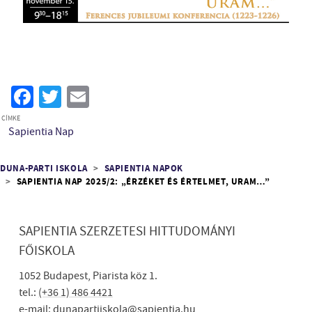
Facebook
Twitter
Email
CÍMKE
Sapientia Nap
Morzsa
DUNA-PARTI ISKOLA
SAPIENTIA NAPOK
SAPIENTIA NAP 2025/2: „ÉRZÉKET ÉS ÉRTELMET, URAM…”
SAPIENTIA SZERZETESI HITTUDOMÁNYI
FŐISKOLA
1052 Budapest, Piarista köz 1.
tel.:
(+36 1) 486 4421
e-mail:
dunapartiiskola@sapientia.hu