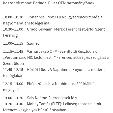
Köszöntőt mond: Berhidai Piusz OFM tartományfőnök
10.00–10.30 Johannes Freyer OFM: Egy ferences teológiai
hagyomány lehetőségei ma
10.30–11.00 Grado Giovanni Merlo: Ferenc testvértől Szent
Ferencig
11.00–11.15 Szünet
11.15–11.45 Várnai Jakab OFM (Szentföldi Kusztódia):
„Verbum caro HIC factum est...” Ferences lelkiség és szolgálat a
Szentföldön
11.45–12.15 Görföl Tibor: A Naphimnusz nyomai a modern
teológiában
12.15–14.00 Ebédszünet és a Naphimnusz800 kiállítás
megnyitása
14.00–14.20 Saly Noémi: A ferencesek főztje
14.20–14.40 Mohay Tamás (ELTE): Lelkiség-tapasztalatok
ferences kegyhelyek búcsújárásaiban