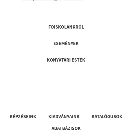
Lábléc gyors
FŐISKOLÁNKRÓL
ESEMÉNYEK
KÖNYVTÁRI ESTÉK
Lábléc
KÉPZÉSEINK
KIADVÁNYAINK
KATALÓGUSOK
ADATBÁZISOK