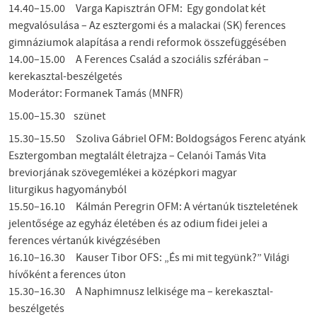
14.40–15.00 Varga Kapisztrán OFM: Egy gondolat két
megvalósulása – Az esztergomi és a malackai (SK) ferences
gimnáziumok alapítása a rendi reformok összefüggésében
14.00–15.00 A Ferences Család a szociális szférában –
kerekasztal-beszélgetés
Moderátor: Formanek Tamás (MNFR)
15.00–15.30 szünet
15.30–15.50 Szoliva Gábriel OFM: Boldogságos Ferenc atyánk
Esztergomban megtalált életrajza – Celanói Tamás Vita
breviorjának szövegemlékei a középkori magyar
liturgikus hagyományból
15.50–16.10 Kálmán Peregrin OFM: A vértanúk tiszteletének
jelentősége az egyház életében és az odium fidei jelei a
ferences vértanúk kivégzésében
16.10–16.30 Kauser Tibor OFS: „És mi mit tegyünk?” Világi
hívőként a ferences úton
15.30–16.30 A Naphimnusz lelkisége ma – kerekasztal-
beszélgetés