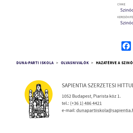
CÍMKE
Szinó
KERESŐKIFE
Szinó
Morzsa
DUNA-PARTI ISKOLA
OLVASNIVALÓK
HAZATÉRVE A SZIN
SAPIENTIA SZERZETESI HITT
1052 Budapest, Piarista köz 1.
tel.:
(+36 1) 486 4421
e-mail:
dunapartiiskola@sapientia.