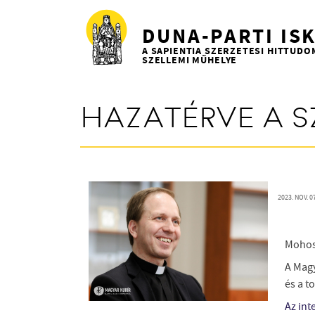
Ugrás a tartalomra
DUNA-PARTI IS
A SAPIENTIA SZERZETESI HITTUDO
SZELLEMI MŰHELYE
HAZATÉRVE A S
2023. NOV. 0
Mohos
A Magy
és a t
Az inte