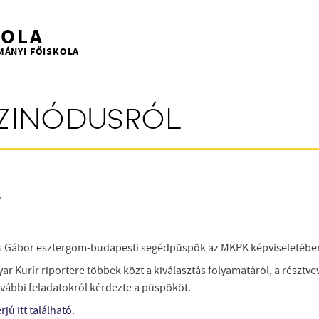
KOLA
MÁNYI FŐISKOLA
ZINÓDUSRÓL
7.
 Gábor esztergom-budapesti segédpüspök az MKPK képviseletében 
ar Kurír riportere többek közt a kiválasztás folyamatáról, a részt
ovábbi feladatokról kérdezte a püspököt.
rjú itt található.