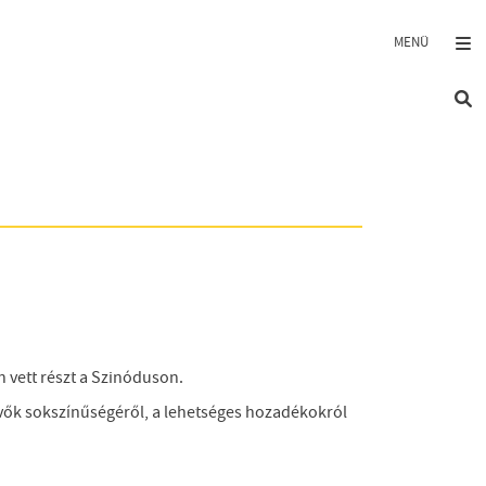
vett részt a Szinóduson.
vevők sokszínűségéről, a lehetséges hozadékokról