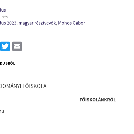
dus
JEZÉS
dus 2023
,
magyar résztvevők
,
Mohos Gábor
Facebook
Twitter
Email
ÓDUSRÓL
UDOMÁNYI FŐISKOLA
Lábléc g
FŐISKOLÁNKRÓL
hu