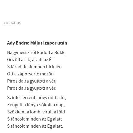
2026. MÁJ. 05.
Ady Endre: Májusi zápor után
Nagymessziről ködölt a Bükk,
Gőzölt a sík, áradt az Ér
S fáradt testemben hirtelen
Ott a záporverte mezőn
Piros dalra gyujtott a vér,
Piros dalra gyujtott a vér.
Szinte sercent, hogy nőtt a fű,
Zengett a fény, csókolt a nap,
Szökkent a lomb, virult a föld
S táncolt minden az Ég alatt
S táncolt minden az Ég alatt.