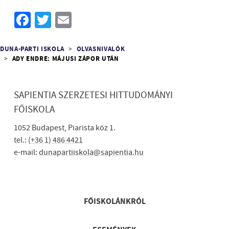
Facebook
Twitter
Email
Morzsa
DUNA-PARTI ISKOLA
OLVASNIVALÓK
ADY ENDRE: MÁJUSI ZÁPOR UTÁN
SAPIENTIA SZERZETESI HITTUDOMÁNYI
FŐISKOLA
1052 Budapest, Piarista köz 1.
tel.:
(+36 1) 486 4421
e-mail:
dunapartiiskola@sapientia.hu
Lábléc gyors
FŐISKOLÁNKRÓL