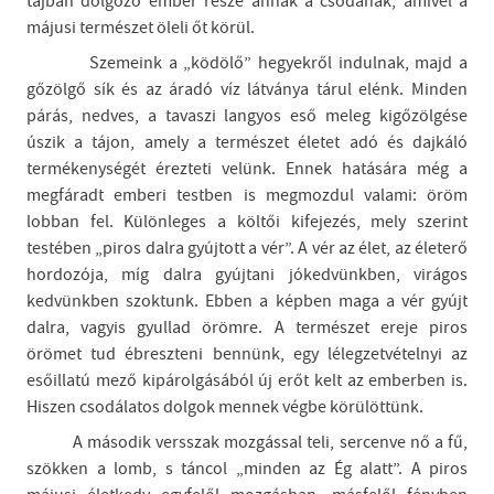
tájban dolgozó ember része annak a csodának, amivel a
májusi természet öleli őt körül.
Szemeink a „ködölő” hegyekről indulnak, majd a
gőzölgő sík és az áradó víz látványa tárul elénk. Minden
párás, nedves, a tavaszi langyos eső meleg kigőzölgése
úszik a tájon, amely a természet életet adó és dajkáló
termékenységét érezteti velünk. Ennek hatására még a
megfáradt emberi testben is megmozdul valami: öröm
lobban fel. Különleges a költői kifejezés, mely szerint
testében „piros dalra gyújtott a vér”. A vér az élet, az életerő
hordozója, míg dalra gyújtani jókedvünkben, virágos
kedvünkben szoktunk. Ebben a képben maga a vér gyújt
dalra, vagyis gyullad örömre. A természet ereje piros
örömet tud ébreszteni bennünk, egy lélegzetvételnyi az
esőillatú mező kipárolgásából új erőt kelt az emberben is.
Hiszen csodálatos dolgok mennek végbe körülöttünk.
A második versszak mozgással teli, sercenve nő a fű,
szökken a lomb, s táncol „minden az Ég alatt”. A piros