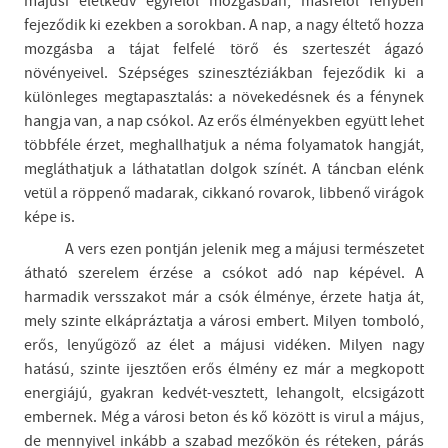
májusi életkedv egyfelől mozgásban, másfelől fényben
fejeződik ki ezekben a sorokban. A nap, a nagy éltető hozza
mozgásba a tájat felfelé törő és szerteszét ágazó
növényeivel. Szépséges szinesztéziákban fejeződik ki a
különleges megtapasztalás: a növekedésnek és a fénynek
hangja van, a nap csókol. Az erős élményekben együtt lehet
többféle érzet, meghallhatjuk a néma folyamatok hangját,
megláthatjuk a láthatatlan dolgok színét. A táncban elénk
vetül a röppenő madarak, cikkanó rovarok, libbenő virágok
képe is.
A vers ezen pontján jelenik meg a májusi természetet
átható szerelem érzése a csókot adó nap képével. A
harmadik versszakot már a csók élménye, érzete hatja át,
mely szinte elkápráztatja a városi embert. Milyen tomboló,
erős, lenyűgöző az élet a májusi vidéken. Milyen nagy
hatású, szinte ijesztően erős élmény ez már a megkopott
energiájú, gyakran kedvét-vesztett, lehangolt, elcsigázott
embernek. Még a városi beton és kő között is virul a május,
de mennyivel inkább a szabad mezőkön és réteken, párás