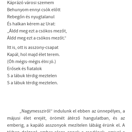
Káprázó városi szemem
Behunyom ennyi csók előtt
Rebegőn és nyugtalanul
És halkan kérem az Urat:
„Áldd meg ezt a csókos mezőt,
Áldd meg ezt a csókos mezőt.”
Itt is, ott is asszony-csapat
Kapál, hol majd élet terem.
(Óh mégis-mégis élni jó.)
Erősek és fiatalok
S a lábuk térdig meztelen
S a lábuk térdig meztelen.
„Nagymessziről” indulunk el ebben az ünnepélyes, a
májusi élet erejét, örömét átérző hangulatban, és az
emberig, a kapáló asszonyok mezítelen lábáig érünk el. A