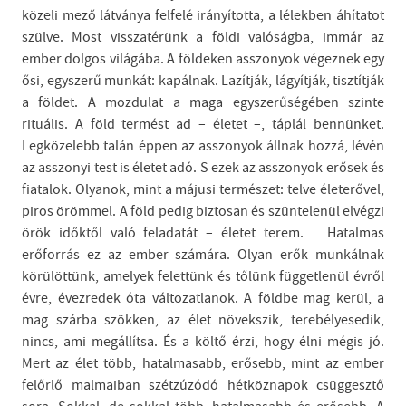
közeli mező látványa felfelé irányította, a lélekben áhítatot
szülve. Most visszatérünk a földi valóságba, immár az
ember dolgos világába. A földeken asszonyok végeznek egy
ősi, egyszerű munkát: kapálnak. Lazítják, lágyítják, tisztítják
a földet. A mozdulat a maga egyszerűségében szinte
rituális. A föld termést ad – életet –, táplál bennünket.
Legközelebb talán éppen az asszonyok állnak hozzá, lévén
az asszonyi test is életet adó. S ezek az asszonyok erősek és
fiatalok. Olyanok, mint a májusi természet: telve életerővel,
piros örömmel. A föld pedig biztosan és szüntelenül elvégzi
örök időktől való feladatát – életet terem. Hatalmas
erőforrás ez az ember számára. Olyan erők munkálnak
körülöttünk, amelyek felettünk és tőlünk függetlenül évről
évre, évezredek óta változatlanok. A földbe mag kerül, a
mag szárba szökken, az élet növekszik, terebélyesedik,
nincs, ami megállítsa. És a költő érzi, hogy élni mégis jó.
Mert az élet több, hatalmasabb, erősebb, mint az ember
felőrlő malmaiban szétzúzódó hétköznapok csüggesztő