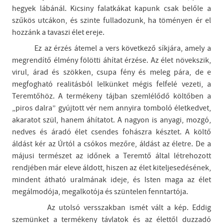
hegyek lábánál. Kicsiny falatkákat kapunk csak belőle a
szűkös utcákon, és szinte fulladozunk, ha töményen ér el
hozzánk a tavaszi élet ereje.
Ez az érzés átemel a vers következő síkjára, amely a
megrendítő élmény fölötti áhítat érzése. Az élet növekszik,
virul, árad és szökken, csupa fény és meleg pára, de e
megfogható realitásból lelkünket mégis felfelé vezeti, a
Teremtőhöz. A termékeny tájban szemlélődő költőben a
„piros dalra” gyújtott vér nem annyira tomboló életkedvet,
akaratot szül, hanem áhítatot. A nagyon is anyagi, mozgó,
nedves és áradó élet csendes fohászra késztet. A költő
áldást kér az Úrtól a csókos mezőre, áldást az életre. De a
májusi természet az időnek a Teremtő által létrehozott
rendjében már eleve áldott, hiszen az élet kiteljesedésének,
mindent átható uralmának ideje, és Isten maga az élet
megálmodója, megalkotója és szüntelen fenntartója.
Az utolsó versszakban ismét vált a kép. Eddig
szemünket a termékeny távlatok és az élettől duzzadó