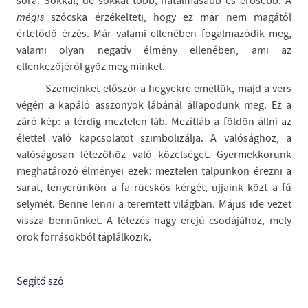
sora. Sokkal, de sokkal több, hatalmasabb és erősebb. A
mégis
szócska érzékelteti, hogy ez már nem magától
értetődő érzés. Már valami ellenében fogalmazódik meg,
valami olyan negatív élmény ellenében, ami az
ellenkezőjéről győz meg minket.
Szemeinket először a hegyekre emeltük, majd a vers
végén a kapáló asszonyok lábánál állapodunk meg. Ez a
záró kép: a térdig meztelen láb. Mezítláb a földön állni az
élettel való kapcsolatot szimbolizálja. A valósághoz, a
valóságosan létezőhöz való közelséget. Gyermekkorunk
meghatározó élményei ezek: meztelen talpunkon érezni a
sarat, tenyerünkön a fa rücskös kérgét, ujjaink közt a fű
selymét. Benne lenni a teremtett világban. Május ide vezet
vissza bennünket. A létezés nagy erejű csodájához, mely
örök forrásokból táplálkozik.
Segítő szó